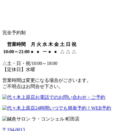
完全予約制
営業時間
月
火
水
木
金
土
日
祝
10:00～21:00
●
●
ー
●
●
△
△
△
△土・日・祝/10:00～18:00
【定休日】水曜
営業時間は変更になる場合がございます。
ご不明点はお問合せ下さい。
〒194-0013