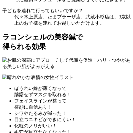
子どもを連れて行ってもいいですか？
代々木上原店、たまプラーザ店、武蔵小杉店は、3歳以
上のお子様を連れてお越しいただけます。
ラコンシェルの美容鍼で
得られる効果
ほうれい線
が薄くなって
躊躇せずマスクを取れる！
フェイスライン
が整って
横顔に自信あり！
シワ
や
たるみ
が
減った！
目立つ
ニキビ
が
できにくい！
化粧のノリがいい！
毛穴
が
目立たなく
なった！