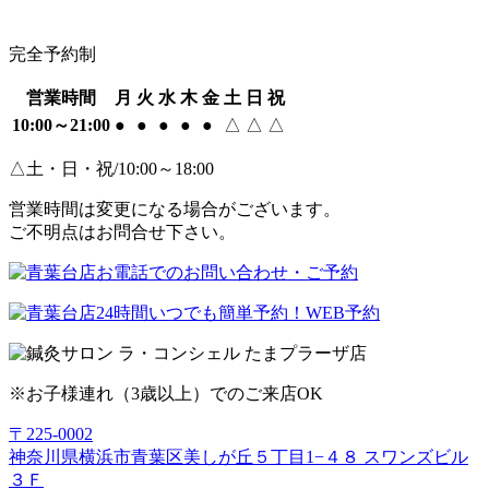
完全予約制
営業時間
月
火
水
木
金
土
日
祝
10:00～21:00
●
●
●
●
●
△
△
△
△土・日・祝/10:00～18:00
営業時間は変更になる場合がございます。
ご不明点はお問合せ下さい。
※お子様連れ（3歳以上）でのご来店OK
〒225-0002
神奈川県横浜市青葉区美しが丘５丁目1−４８ スワンズビル
３Ｆ