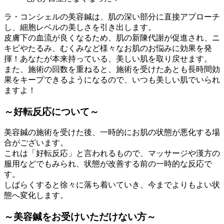
ラ・コンシェルの美容鍼は、
肌の深い部分に直接アプローチ
し、細胞レベルの美しさを引き出します。
皮膚下の血流が良くなるため、肌の新陳代謝が促進され、ニ
キビやたるみ、むくみなど様々なお肌のお悩みに効果を発
揮！あなたが本来持っている、美しい肌を取り戻せます。
また、
施術の回数を重ねると、施術を受けたあとも長時間効
果をキープ
できるようになるので、いつも美しい肌でいられ
ますよ！
～好転反応について～
美容鍼の施術を受けた後、一時的にお肌の状態が悪化する場
合がございます。
これは「好転反応」と言われるもので、マッサージや漢方の
服用などでもみられ、状態が改善する前の一時的な反応で
す。
しばらくすると徐々に落ち着いていき、今までよりもよい状
態へ変化します。
～美容鍼をお受けいただけない方～