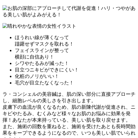
ほうれい線
が薄くなって
躊躇せずマスクを取れる！
フェイスライン
が整って
横顔に自信あり！
シワ
や
たるみ
が
減った！
目立つ
ニキビ
が
できにくい！
化粧のノリがいい！
毛穴
が
目立たなく
なった！
ラ・コンシェルの美容鍼は、
肌の深い部分に直接アプローチ
し、細胞レベルの美しさを引き出します。
皮膚下の血流が良くなるため、肌の新陳代謝が促進され、ニ
キビやたるみ、むくみなど様々なお肌のお悩みに効果を発
揮！あなたが本来持っている、美しい肌を取り戻せます。
また、
施術の回数を重ねると、施術を受けたあとも長時間効
果をキープ
できるようになるので、いつも美しい肌でいられ