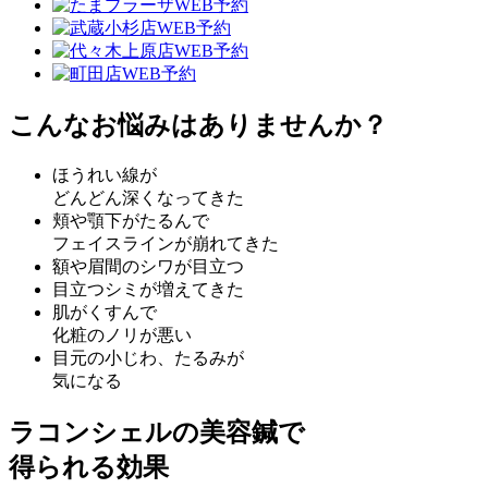
こんなお悩みはありませんか？
ほうれい線
が
どんどん深くなってきた
頬や顎下がたるんで
フェイスラインが崩れてきた
額
や
眉間
の
シワが目立つ
目立つ
シミ
が
増えてきた
肌がくすんで
化粧のノリが悪い
目元
の
小じわ
、
たるみ
が
気になる
ラコンシェルの美容鍼で
得られる効果