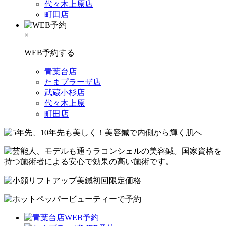
代々木上原店
町田店
×
WEB予約する
青葉台店
たまプラーザ店
武蔵小杉店
代々木上原
町田店