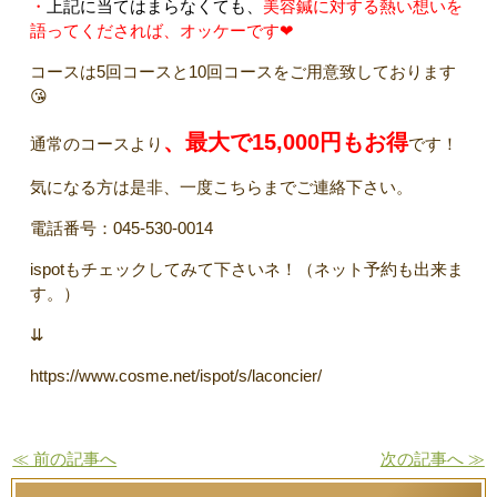
・
上記に当てはまらなくても、
美容鍼に対する熱い想いを
語ってくだされば、オッケーです❤
コースは5回コースと10回コースをご用意致しております
😘
、最大で15,000円もお得
通常のコースより
です！
気になる方は是非、一度こちらまでご連絡下さい。
電話番号：045-530-0014
ispotもチェックしてみて下さいネ！（ネット予約も出来ま
す。）
⇊
https://www.cosme.net/ispot/s/laconcier/
≪ 前の記事へ
次の記事へ ≫