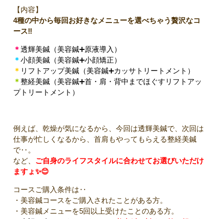
【内容】
4種の中から毎回お好きなメニューを選べちゃう贅沢なコ
ース‼
＊
透輝美鍼（美容鍼➕原液導入）
＊
小顔美鍼（美容鍼➕小顔矯正）
＊
リフトアップ美鍼
（美容鍼➕カッサトリートメント）
＊
整経美鍼
（美容鍼➕首・肩・背中までほぐすリフトアッ
プトリートメント）
例えば、乾燥が気になるから、今回は透輝美鍼で、次回は
仕事が忙しくなるから、首肩もやってもらえる整経美鍼
で‥。
など、
ご自身のライフスタイルに合わせてお選びいただけ
ますょ✨😊
コースご購入条件は‥
・美容鍼コースをご購入されたことがある方。
・美容鍼メニューを5回以上受けたことのある方。