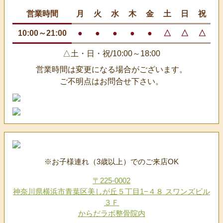
営業時間
月
火
水
木
金
土
日
祝
10:00～21:00
●
●
●
●
●
△
△
△
△土・日・祝/10:00～18:00
営業時間は変更になる場合がございます。
ご不明点はお問合せ下さい。
※お子様連れ（3歳以上）でのご来店OK
〒225-0002
神奈川県横浜市青葉区美しが丘５丁目1−４８ スワンズビル
３Ｆ
からだラボ整骨院内