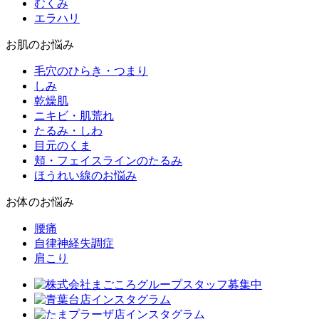
むくみ
エラハリ
お肌のお悩み
毛穴のひらき・つまり
しみ
乾燥肌
ニキビ・肌荒れ
たるみ・しわ
目元のくま
頬・フェイスラインのたるみ
ほうれい線のお悩み
お体のお悩み
腰痛
自律神経失調症
肩こり