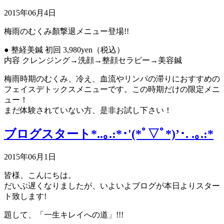
2015年06月4日
梅雨のむくみ顏撃退メニュー登場!!
● 整経美鍼 初回 3,980yen（税込）
内容 クレンジング→洗顔→整顔セラピー→美容鍼
梅雨時期のむくみ、冷え、血流やリンパの滞りにおすすめの
フェイスデトックスメニューです。この時期だけの限定メニ
ュー！
まだ体験されていない方、是非お試し下さい！
ブログスタート*..｡.:*･'(*ﾟ▽ﾟ*)’･. .｡.:*
2015年06月1日
皆様、こんにちは。
だいぶ遅くなりましたが、いよいよブログが本日よりスター
ト致します!
題して、「一生キレイへの道」!!!