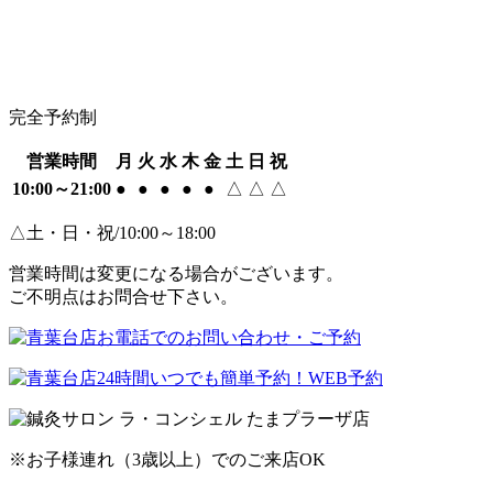
完全予約制
営業時間
月
火
水
木
金
土
日
祝
10:00～21:00
●
●
●
●
●
△
△
△
△土・日・祝/10:00～18:00
営業時間は変更になる場合がございます。
ご不明点はお問合せ下さい。
※お子様連れ（3歳以上）でのご来店OK