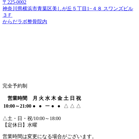
〒225-0002
神奈川県横浜市青葉区美しが丘５丁目1−４８ スワンズビル
３Ｆ
からだラボ整骨院内
完全予約制
営業時間
月
火
水
木
金
土
日
祝
10:00～21:00
●
●
ー
●
●
△
△
△
△土・日・祝/10:00～18:00
【定休日】水曜
営業時間は変更になる場合がございます。